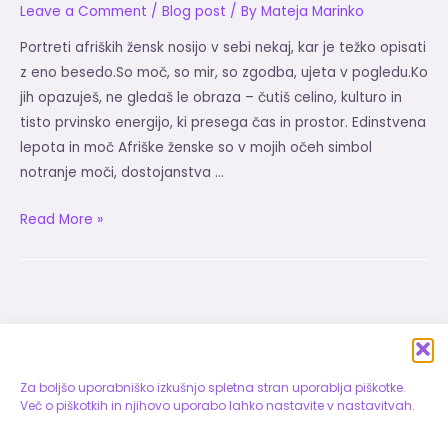
Leave a Comment
/
Blog post
/ By
Mateja Marinko
Portreti afriških žensk nosijo v sebi nekaj, kar je težko opisati
z eno besedo.So moč, so mir, so zgodba, ujeta v pogledu.Ko
jih opazuješ, ne gledaš le obraza – čutiš celino, kulturo in
tisto prvinsko energijo, ki presega čas in prostor. Edinstvena
lepota in moč Afriške ženske so v mojih očeh simbol
notranje moči, dostojanstva …
AFRIŠKA
Read More »
LEPOTA
V
UMETNOSTI
Za boljšo uporabniško izkušnjo spletna stran uporablja piškotke.
Več o piškotkih in njihovo uporabo lahko nastavite v nastavitvah.